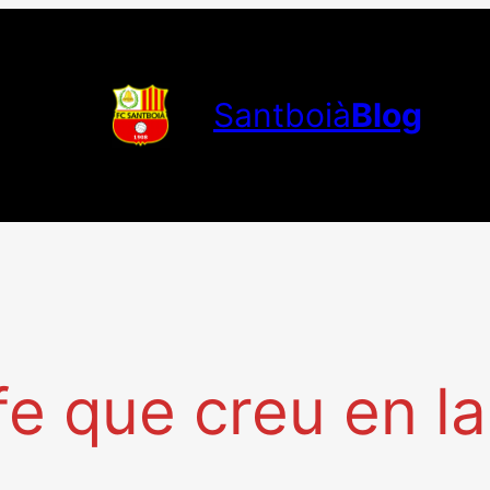
Santboià
Blog
e que creu en la