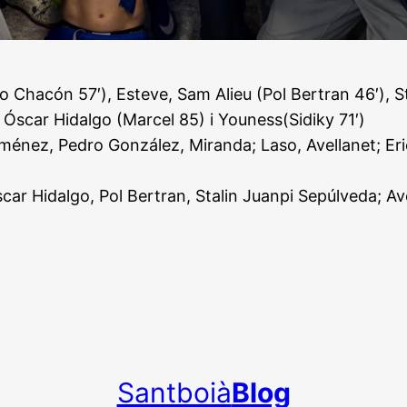
Chacón 57′), Esteve, Sam Alieu (Pol Bertran 46′), Sta
 Óscar Hidalgo (Marcel 85) i Youness(Sidiky 71′)
énez, Pedro González, Miranda; Laso, Avellanet; Eric G
car Hidalgo, Pol Bertran, Stalin Juanpi Sepúlveda; Ave
Santboià
Blog