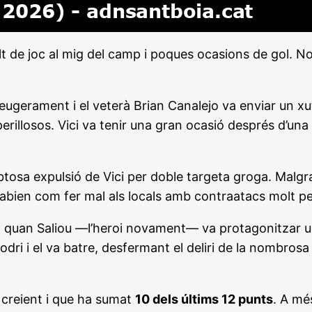
t de joc al mig del camp i poques ocasions de gol. No
ugerament i el veterà Brian Canalejo va enviar un xut d
llosos. Vici va tenir una gran ocasió després d’una g
ubtosa expulsió de Vici per doble targeta groga. Malg
 sabien com fer mal als locals amb contraatacs molt per
rtit, quan Saliou —l’heroi novament— va protagonitzar 
ri i el va batre, desfermant el deliri de la nombrosa 
 creient i que ha sumat
10 dels últims 12 punts
. A mé