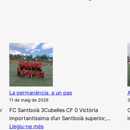
La permanència, a un pas
A
11 de maig de 2026
3
r
FC Santboià 3Cubelles CF 0 Victòria
C
importantíssima d’un Santboià superior,…
S!
:
Llegiu-ne més