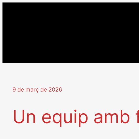
Vés
al
contingut
9 de març de 2026
Un equip amb f