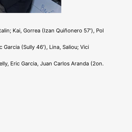
lin; Kai, Gorrea (Izan Quiñonero 57′), Pol
arcia (Sully 46′), Lina, Saliou; Vici
lly, Eric Garcia, Juan Carlos Aranda (2on.